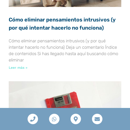
Cómo eliminar pensamientos intrusivos (y
por qué intentar hacerlo no funciona)
Cómo eliminar pensamientos intrusivos (y por qué
intentar hacerlo no funciona) Deja un comentario Índice
de contenidos Si has llegado hasta aquí buscando cómo
eliminar
Leer más »
P
W
M
E
h
h
a
n
o
a
p
v