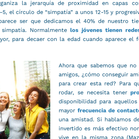
rganiza la jerarquía de proximidad en capas co
-5, el círculo de “simpatía” a unos 12-15 y progre
, parece ser que dedicamos el 40% de nuestro tie
 simpatía. Normalmente
los jóvenes tienen rede
ayor, para decaer con la edad cuando aparece el 
Ahora que sabemos que no 
amigos, ¿cómo conseguir ami
para crear esta red? Para 
rodar, se necesita tener
pr
disponibilidad para aquello
mayor
frecuencia de contact
una amistad. Si hablamos de 
invertido es más efectivo n
vive en la misma zona (Mazu