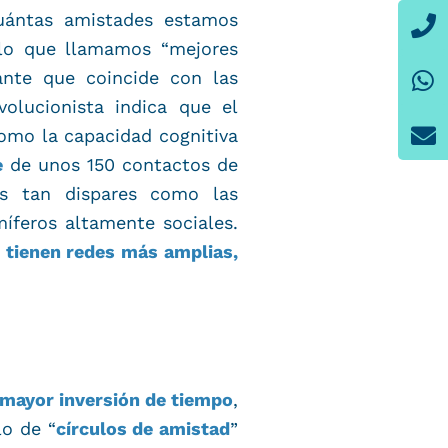
P
W
E
uántas amistades estamos
 lo que llamamos “mejores
nte que coincide con las
olucionista indica que el
como la capacidad cognitiva
e
de unos 150 contactos de
s tan dispares como las
íferos altamente sociales.
s tienen redes más amplias,
mayor inversión de tiempo
,
lo de “
círculos de amistad
”