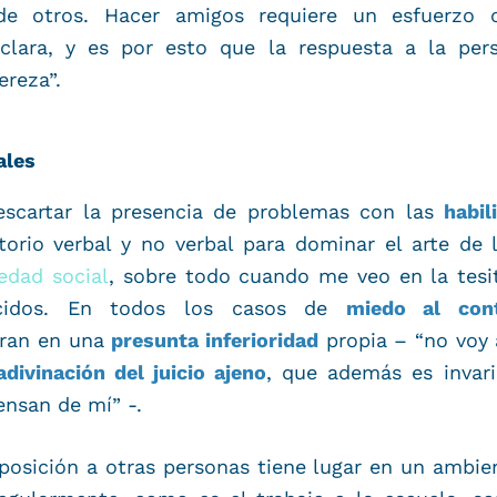
de otros. Hacer amigos requiere un esfuerzo c
lara, y es por esto que la respuesta a la pers
ereza”.
ales
escartar la presencia de problemas con las
habil
torio verbal y no verbal para dominar el arte de 
edad social
, sobre todo cuando me veo en la tesit
cidos. En todos los casos de
miedo al con
tran en una
presunta inferioridad
propia – “no voy 
adivinación del juicio
ajeno
, que además es invar
ensan de mí” -.
posición a otras personas tiene lugar en un ambie