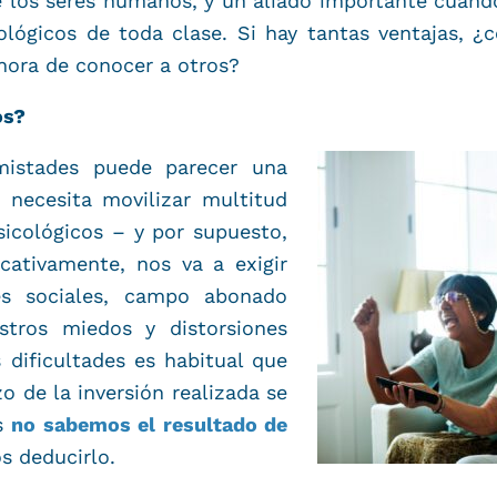
de los seres humanos, y un aliado importante cuan
lógicos de toda clase. Si hay tantas ventajas, 
hora de conocer a otros?
os?
mistades puede parecer una
e necesita movilizar multitud
sicológicos – y por supuesto,
icativamente, nos va a exigir
nes sociales, campo abonado
stros miedos y distorsiones
s dificultades es habitual que
o de la inversión realizada se
s
no sabemos el resultado de
s deducirlo.