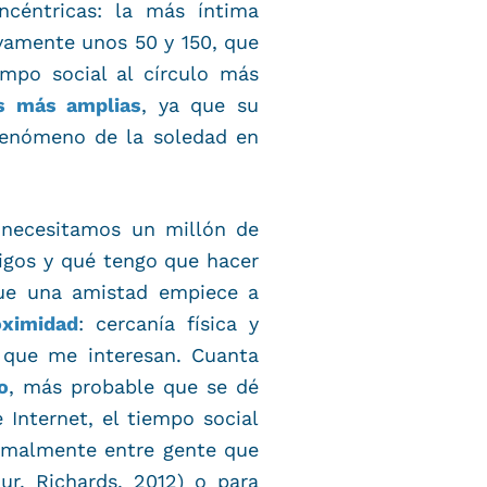
ncéntricas: la más íntima
sivamente unos 50 y 150, que
mpo social al círculo más
s más amplias
, ya que su
fenómeno de la soledad en
necesitamos un millón de
gos y qué tengo que hacer
que una amistad empiece a
oximidad
: cercanía física y
s que me interesan. Cuanta
o
, más probable que se dé
Internet, el tiempo social
ormalmente entre gente que
r, Richards, 2012) o para