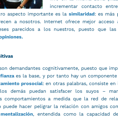
incrementar contacto entr
tro aspecto importante es la
similaridad
: es más
ecen a nosotros. Internet ofrece mejor acceso 
reses parecidos a los nuestros, puesto que las
opiniones.
itivas
 son demandantes cognitivamente, puesto que impl
fianza
es la base, y por tanto hay un component
amiento prosocial
: en otras palabras, consiste en
los demás puedan satisfacer los suyos – man
s comportamientos a medida que la red de rela
o puede hacer peligrar la relación con amigos co
e
mentalización
, entendida como la capacidad de