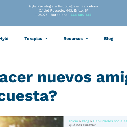
Hylé Psicología – Psicólogos en Barcelona
C/ del Rosselló, 443, Entlo. 6ª
· 08025 · Barcelona ·
668 880 732
Hylé
Terapias
Recursos
Blog
cer nuevos amig
cuesta?
Inicio
»
Blog
»
Habilidades sociale
qué nos cuesta?