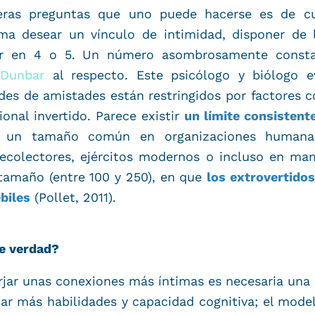
eras preguntas que uno puede hacerse es de c
rma desear un vínculo de intimidad, disponer de
frar en 4 o 5. Un número asombrosamente consta
 Dunbar
al respecto. Este psicólogo y biólogo ev
des de amistades están restringidos por factores 
onal invertido. Parece existir
un límite consistent
), un tamaño común en organizaciones humana
ecolectores, ejércitos modernos o incluso en mam
 tamaño (entre 100 y 250), en que
los extrovertido
biles
(Pollet, 2011).
e verdad?
rjar unas conexiones más íntimas es necesaria una
ar más habilidades y capacidad cognitiva; el mode