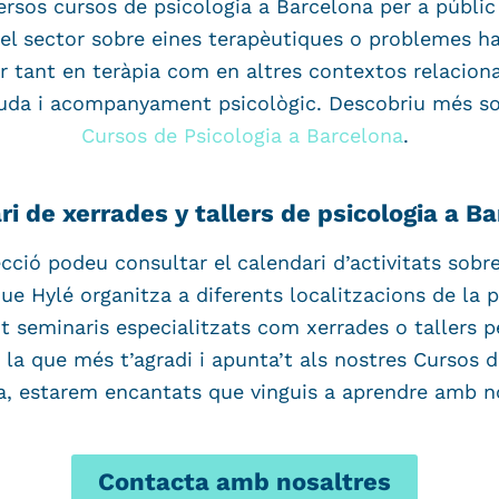
rsos cursos de psicologia a Barcelona per a públic 
del sector sobre eines terapèutiques o problemes ha
 tant en teràpia com en altres contextos relacion
juda i acompanyament psicològic. Descobriu més so
Cursos de Psicologia a Barcelona
.
i de xerrades y tallers de psicologia a B
cció podeu consultar el calendari d’activitats sobr
ue Hylé organitza a diferents localitzacions de la 
t seminaris especialitzats com xerrades o tallers p
 la que més t’agradi i apunta’t als nostres Cursos d
a, estarem encantats que vinguis a aprendre amb no
Contacta amb nosaltres