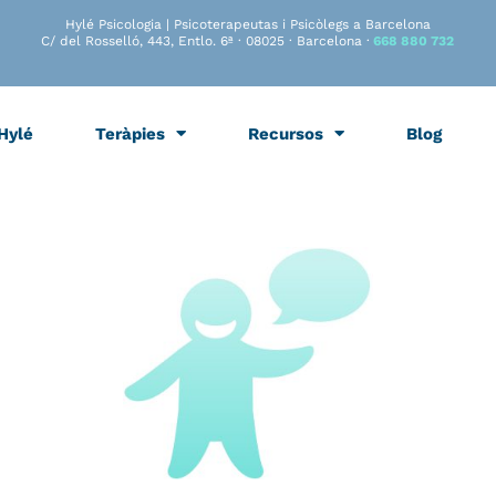
Hylé Psicologia | Psicoterapeutas i Psicòlegs a Barcelona
C/ del Rosselló, 443, Entlo. 6ª · 08025 · Barcelona ·
668 880 732
Hylé
Teràpies
Recursos
Blog