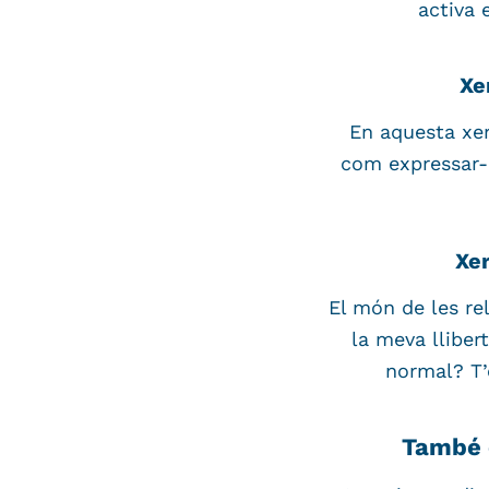
activa 
Xe
En aquesta xer
com expressar-
Xe
El món de les re
la meva lliber
normal? T’
També 