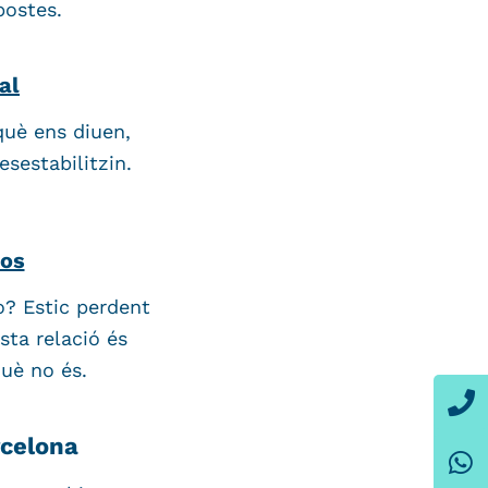
postes.
al
què ens diuen,
sestabilitzin.
os
o? Estic perdent
sta relació és
què no és.
P
W
E
celona