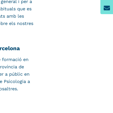
general i per a
bituals que es
ats amb les
bre els nostres
arcelona
e formació en
província de
er a públic en
e Psicologia a
saltres.