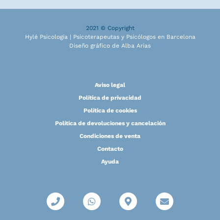
2021 © Copyright
Hylé Psicología | Psicoterapeutas y Psicólogos en Barcelona
Diseño gráfico de Alba Arias
Aviso legal
Política de privacidad
Política de cookies
Política de devoluciones y cancelación
Condiciones de venta
Contacto
Ayuda
P
W
M
E
h
h
a
n
o
a
p
v