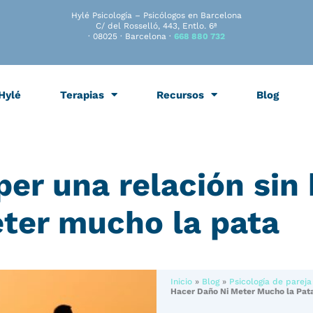
Hylé Psicología – Psicólogos en Barcelona
C/ del Rosselló, 443, Entlo. 6ª
· 08025 · Barcelona ·
668 880 732
Hylé
Terapias
Recursos
Blog
r una relación sin 
ter mucho la pata
Inicio
»
Blog
»
Psicología de pareja
Hacer Daño Ni Meter Mucho la Pat