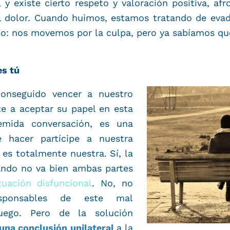
 y existe cierto respeto y valoración positiva, af
l dolor. Cuando huimos, estamos tratando de evad
o: nos movemos por la culpa, pero ya sabíamos que
es tú
onseguido vencer a nuestro
te a aceptar su papel en esta
temida conversación, es una
e hacer partícipe a nuestra
 es totalmente nuestra. Sí, la
ando no va bien ambas partes
uación disfuncional
. No, no
sponsables de este mal
luego. Pero de la solución
una conclusión unilateral
a la