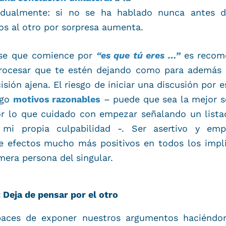
vidualmente: si no se ha hablado nunca antes 
os al otro por sorpresa aumenta.
rase que comience por
“es que tú eres …”
es recome
rocesar que te estén dejando como para además r
sión ajena. El riesgo de iniciar una discusión por e
ngo
motivos razonables
– puede que sea la mejor s
r lo que cuidado con empezar señalando un listad
 mi propia culpabilidad -. Ser asertivo y e
ne efectos mucho más positivos en todos los impli
mera persona del singular.
Deja de pensar por el otro
paces de exponer nuestros argumentos haciéndon