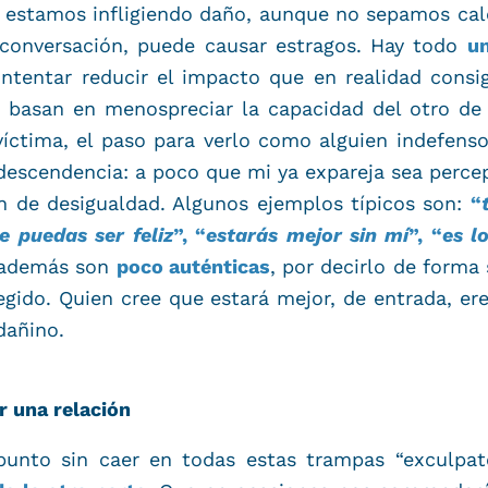
bo, estamos infligiendo daño, aunque no sepamos ca
 conversación, puede causar estragos. Hay todo
un
intentar reducir el impacto que en realidad consi
 basan en menospreciar la capacidad del otro de 
íctima, el paso para verlo como alguien indefenso
descendencia: a poco que mi ya expareja sea perce
ón de desigualdad. Algunos ejemplos típicos son:
“
e puedas ser feliz
”, “
estarás mejor sin mí
”, “
es l
e además son
poco auténticas
, por decirlo de forma
egido. Quien cree que estará mejor, de entrada, er
dañino.
r una relación
unto sin caer en todas estas trampas “exculpato