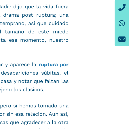
P
W
E
adie dijo que la vida fuera
l drama post ruptura; una
o temprano, así que cuidado
 el tamaño de este miedo
asta ese momento, nuestro
ar y aparece la
ruptura por
desapariciones súbitas, el
casa y notar que faltan las
ejemplos clásicos.
 pero si hemos tomado una
 sin esa relación. Aun así,
as que agradecer a la otra