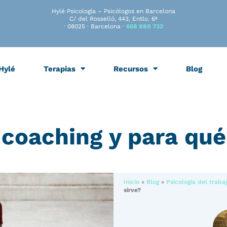
Hylé Psicología – Psicólogos en Barcelona
C/ del Rosselló, 443, Entlo. 6ª
· 08025 · Barcelona ·
668 880 732
Hylé
Terapias
Recursos
Blog
 coaching y para qué
Inicio
»
Blog
»
Psicología del traba
sirve?