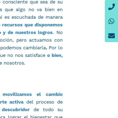
 consciente que sea de su
P
W
E
s que algo no va bien en
si es escuchada de manera
s recursos que disponemos
o y de nuestros logros
.
No
oción, pero actuamos con
o podemos cambiarla
.
Por lo
ue no nos satisface
o bien,
e nosotros.
movilizamos el cambio
rte activa
del proceso de
 descubridor
de todo su
ra lograr el bienestar que