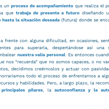
s un
proceso de acompañamiento
que realiza el p
ina que
trabaja de presente a futuro
diseñando u
e hasta la situación deseada
(futura) donde se enc
a frente con alguna dificultad, en ocasiones, se
ientes para superarla, despertándose así una
ambalear
nuestra valía personal
.
Es entonces cuando
que nos “recuerda” que no somos capaces, o no va
tos, decidimos creérnoslos y actuar con pasividad
ahorraríamos todo el proceso de enfrentarnos a al
cursos y habilidades. Pero, a largo plazo, la reco
s
principales pilares
, la
autoconfianza y la aut