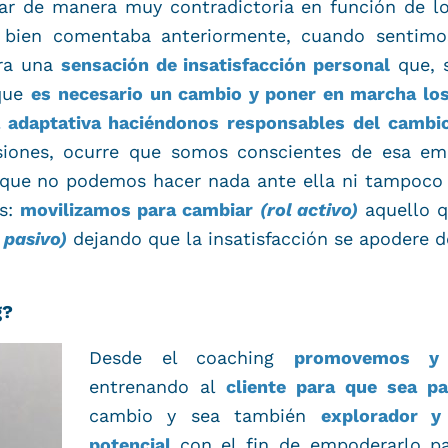
ar de manera muy contradictoria en función de lo
o bien comentaba anteriormente, cuando sentimo
era una
sensación de insatisfacción personal
que, 
 que
es
necesario un cambio y poner en marcha lo
a adaptativa haciéndonos responsables del cambi
siones, ocurre que somos conscientes de esa em
 que no podemos hacer nada ante ella ni tampoc
es:
movilizamos para cambiar
(rol activo)
aquello q
l pasivo)
dejando que la insatisfacción se apodere d
g?
Desde el coaching
promovemos y 
entrenando al
cliente para que sea pa
cambio y sea también
explorador y
potencial
con el fin de empoderarlo pa