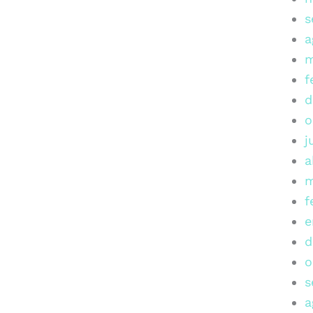
s
a
m
f
d
o
j
a
m
f
e
d
o
s
a