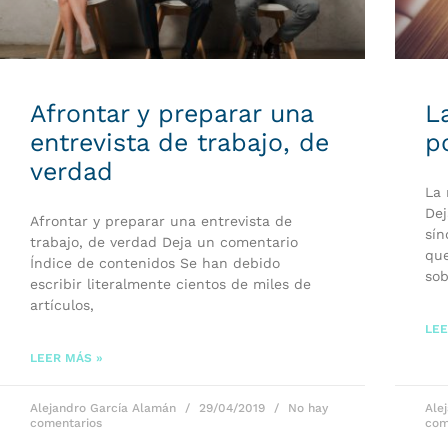
Afrontar y preparar una
L
entrevista de trabajo, de
p
verdad
La 
Dej
Afrontar y preparar una entrevista de
sín
trabajo, de verdad Deja un comentario
que
Índice de contenidos Se han debido
sob
escribir literalmente cientos de miles de
artículos,
LEE
LEER MÁS »
Alejandro García Alamán
29/04/2019
No hay
Ale
comentarios
com