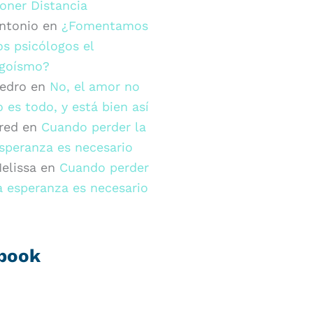
oner Distancia
ntonio
en
¿Fomentamos
os psicólogos el
goísmo?
edro
en
No, el amor no
o es todo, y está bien así
red
en
Cuando perder la
speranza es necesario
elissa
en
Cuando perder
a esperanza es necesario
book