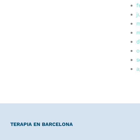
f
j
m
m
d
o
s
a
TERAPIA EN BARCELONA