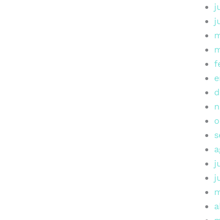
j
j
m
m
f
e
d
n
o
s
a
j
j
m
a