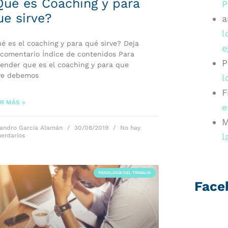
Qué es Coaching y para
P
ue sirve?
a
l
é es el coaching y para qué sirve? Deja
e
comentario Índice de contenidos Para
P
ender que es el coaching y para que
ve debemos
l
F
R MÁS »
e
M
jandro García Alamán
30/08/2019
No hay
l
entarios
PSICOLOGÍA DEL TRABAJO
Face