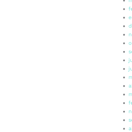
m
f
e
d
n
o
s
j
j
m
a
m
f
n
s
a