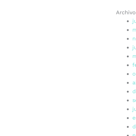
Archivo
j
m
n
j
m
f
o
a
d
s
j
e
d
n