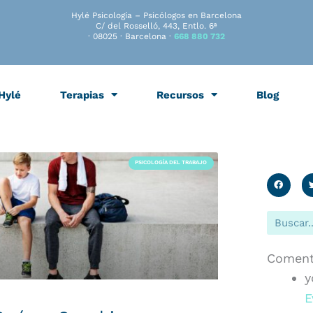
Hylé Psicología – Psicólogos en Barcelona
C/ del Rosselló, 443, Entlo. 6ª
· 08025 · Barcelona ·
668 880 732
Hylé
Terapias
Recursos
Blog
PSICOLOGÍA DEL TRABAJO
Buscar
Comenta
y
E