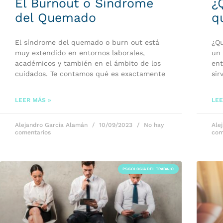
El Burnout o Síndrome
¿
del Quemado
q
El síndrome del quemado o burn out está
¿Qu
muy extendido en entornos laborales,
un 
académicos y también en el ámbito de los
ent
cuidados. Te contamos qué es exactamente
sir
LEER MÁS »
LEE
Alejandro García Alamán
10/09/2023
No hay
Ale
comentarios
com
PSICOLOGÍA DEL TRABAJO