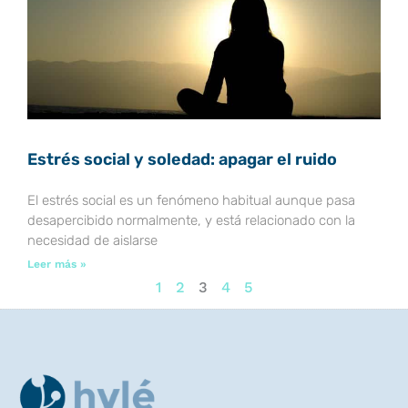
Estrés social y soledad: apagar el ruido
El estrés social es un fenómeno habitual aunque pasa
desapercibido normalmente, y está relacionado con la
necesidad de aislarse
Leer más »
1
2
3
4
5