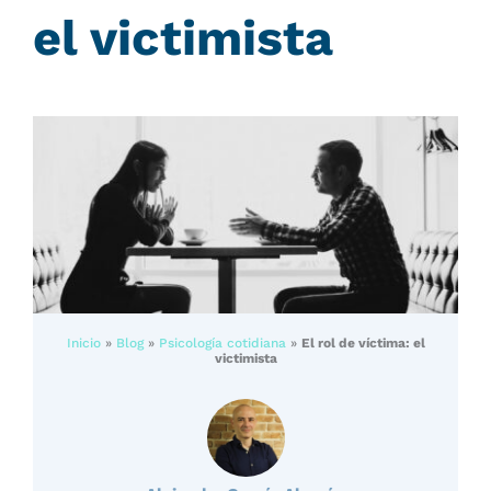
el victimista
Inicio
»
Blog
»
Psicología cotidiana
»
El rol de víctima: el
victimista