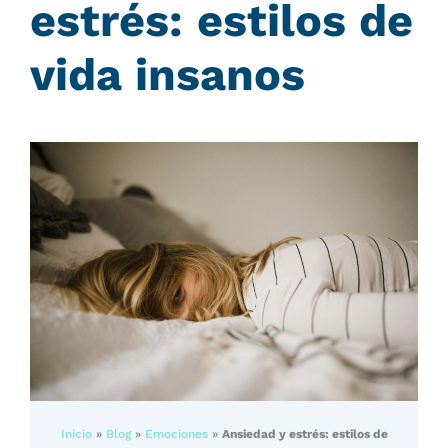
estrés: estilos de
vida insanos
Inicio
»
Blog
»
Emociones
»
Ansiedad y estrés: estilos de