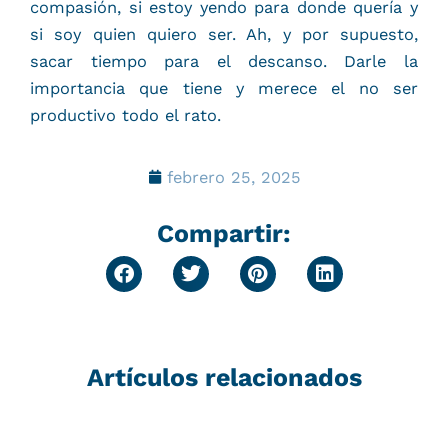
compasión, si estoy yendo para donde quería y
si soy quien quiero ser. Ah, y por supuesto,
sacar tiempo para el descanso. Darle la
importancia que tiene y merece el no ser
productivo todo el rato.
febrero 25, 2025
Compartir:
Artículos relacionados
P
P
P
P
P