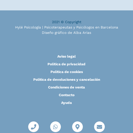
2021 © Copyright
Hylé Psicología | Psicoterapeutas y Psicólogos en Barcelona
Diseño gráfico de Alba Arias
Aviso legal
Política de privacidad
Política de cookies
Política de devoluciones y cancelación
Condiciones de venta
Contacto
Ayuda
P
W
M
E
h
h
a
n