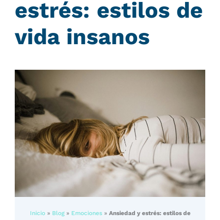
estrés: estilos de
vida insanos
Inicio
»
Blog
»
Emociones
»
Ansiedad y estrés: estilos de