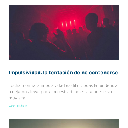
á
á
á
á
á
g
g
g
g
g
i
i
i
i
i
n
n
n
n
n
a
a
a
a
a
Impulsividad, la tentación de no contenerse
Luchar contra la impulsividad es difícil, pues la tendencia
a dejarnos llevar por la necesidad inmediata puede ser
muy alta
Leer más »