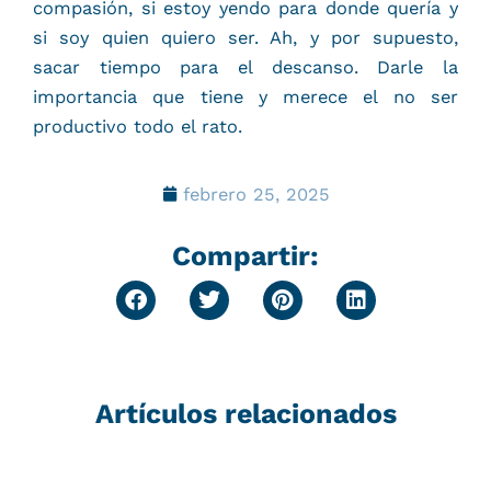
compasión, si estoy yendo para donde quería y
si soy quien quiero ser. Ah, y por supuesto,
sacar tiempo para el descanso. Darle la
importancia que tiene y merece el no ser
productivo todo el rato.
febrero 25, 2025
Compartir:
Artículos relacionados
P
P
P
P
P