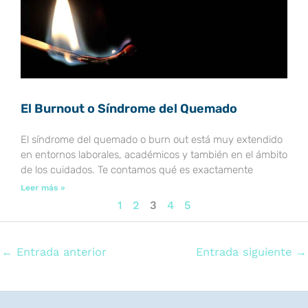
El Burnout o Síndrome del Quemado
El síndrome del quemado o burn out está muy extendido
en entornos laborales, académicos y también en el ámbito
de los cuidados. Te contamos qué es exactamente
Leer más »
1
2
3
4
5
←
Entrada anterior
Entrada siguiente
→