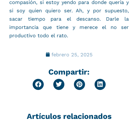
compasión, si estoy yendo para donde quería y
si soy quien quiero ser. Ah, y por supuesto,
sacar tiempo para el descanso. Darle la
importancia que tiene y merece el no ser
productivo todo el rato.
febrero 25, 2025
Compartir:
Artículos relacionados
P
P
P
P
P