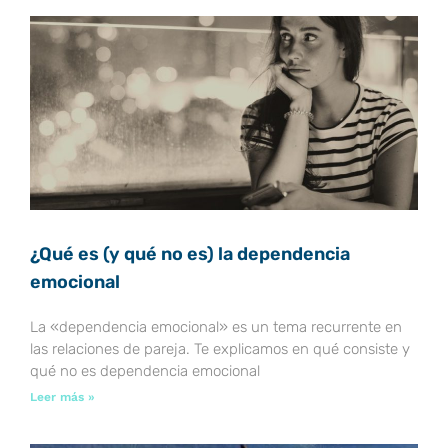
á
á
á
á
á
g
g
g
g
g
i
i
i
i
i
n
n
n
n
n
a
a
a
a
a
¿Qué es (y qué no es) la dependencia
emocional
La «dependencia emocional» es un tema recurrente en
las relaciones de pareja. Te explicamos en qué consiste y
qué no es dependencia emocional
Leer más »