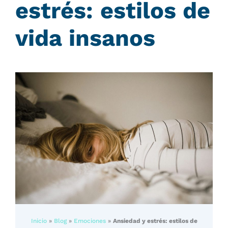
estrés: estilos de
vida insanos
Inicio
»
Blog
»
Emociones
»
Ansiedad y estrés: estilos de