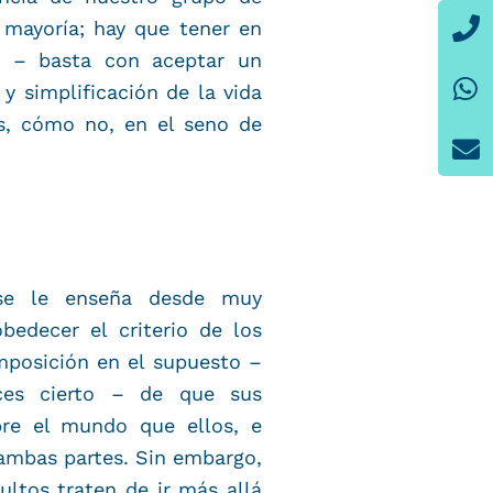
P
W
E
 mayoría; hay que tener en
t – basta con aceptar un
 simplificación de la vida
s, cómo no, en el seno de
 se le enseña desde muy
edecer el criterio de los
mposición en el supuesto –
ces cierto – de que sus
re el mundo que ellos, e
ambas partes. Sin embargo,
ultos traten de ir más allá