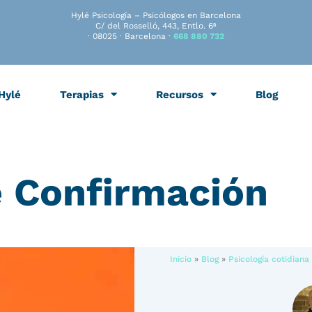
Hylé Psicología – Psicólogos en Barcelona
C/ del Rosselló, 443, Entlo. 6ª
· 08025 · Barcelona ·
668 880 732
Hylé
Terapias
Recursos
Blog
 Confirmación
Inicio
»
Blog
»
Psicología cotidiana