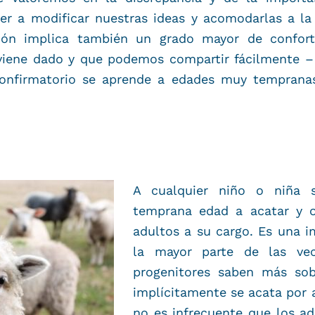
er a modificar nuestras ideas y acomodarlas a la
ión implica también un grado mayor de confor
ene dado y que podemos compartir fácilmente – y
 confirmatorio se aprende a edades muy temprana
A cualquier niño o niña
temprana edad a acatar y ob
adultos a su cargo. Es una i
la mayor parte de las ve
progenitores saben más sob
implícitamente se acata por 
no es infrecuente que los ad