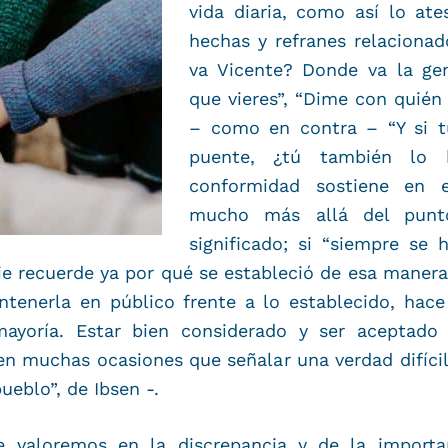
vida diaria, como así lo ate
hechas y refranes relacionad
va Vicente? Donde va la gen
que vieres”, “Dime con quién
– como en contra – “Y si t
puente, ¿tú también lo 
conformidad sostiene en e
mucho más allá del punt
significado; si “siempre se 
 recuerde ya por qué se estableció de esa manera.
ntenerla en público frente a lo establecido, ha
ayoría. Estar bien considerado y ser aceptad
 muchas ocasiones que señalar una verdad difícil
ueblo”, de Ibsen -.
e valoremos en la discrepancia y de la import