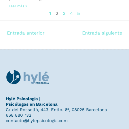
Leer más »
1
2
3
4
5
←
Entrada anterior
Entrada siguiente
→
Hylé Psicología |
Psicólogos en Barcelona
C/ del Rosselló, 443, Entlo. 6ª, 08025 Barcelona
668 880 732
contacto@hylepsicologia.com