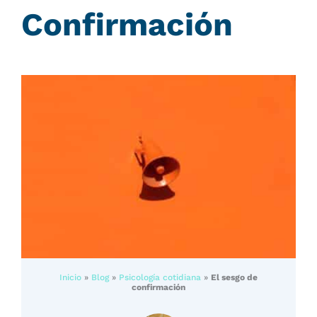
Confirmación
Inicio
»
Blog
»
Psicología cotidiana
»
El sesgo de
confirmación