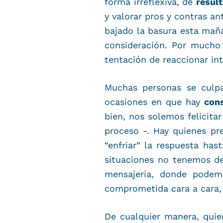
forma irreflexiva, de
result
y valorar pros y contras a
bajado la basura esta mañan
consideración. Por mucho q
tentación de reaccionar in
Muchas personas se culpa
ocasiones en que hay
cons
bien, nos solemos felicita
proceso -. Hay quienes pr
“enfriar” la respuesta has
situaciones no tenemos de
mensajería, donde podem
comprometida cara a cara,
De cualquier manera, quie