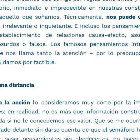
rio, inmediato e impredecible en nuestras cons
quello que soñamos. Técnicamente,
nos puede v
 irrelevante o inquietante. E incluso los pensamien
tablecimiento de relaciones causa-efecto, aso
surdos o falsos. Los famosos pensamientos intr
e nos llama tanto la atención – por lo preocup
a damos por factible.
una distancia
 la acción
lo consideramos muy corto por la im
s: en realidad, no es más que información const
ada si no le concedemos ese valor. Que se me ocur
rado delante sin darse cuenta de que el semáforo 
r pasar pensamientos sin obedecerles, no hacer