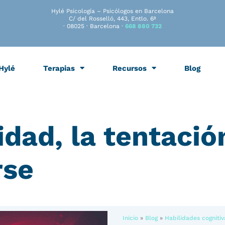
Hylé Psicología – Psicólogos en Barcelona
C/ del Rosselló, 443, Entlo. 6ª
· 08025 · Barcelona ·
668 880 732
Hylé
Terapias
Recursos
Blog
idad, la tentació
rse
Inicio
»
Blog
»
Habilidades cognitiv