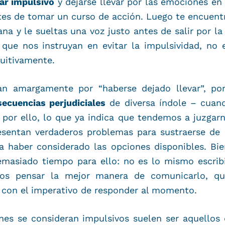
ar impulsivo
y dejarse llevar por las emociones en
ntes de tomar un curso de acción. Luego te encuent
a y le sueltas una voz justo antes de salir por la
ue nos instruyan en evitar la impulsividad, no e
tuitivamente.
n amargamente por “haberse dejado llevar”, po
ecuencias perjudiciales
de diversa índole – cuand
r por ello, lo que ya indica que tendemos a juzgarn
esentan verdaderos problemas para sustraerse de 
ta haber considerado las opciones disponibles. Bi
masiado tiempo para ello: no es lo mismo escrib
os pensar la mejor manera de comunicarlo, qu
 con el imperativo de responder al momento.
nes se consideran impulsivos suelen ser aquello