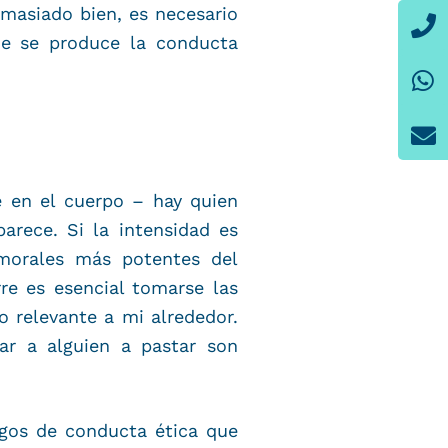
P
W
E
masiado bien, es necesario
ue se produce la conducta
e en el cuerpo – hay quien
arece. Si la intensidad es
 morales más potentes del
e es esencial tomarse las
 relevante a mi alrededor.
r a alguien a pastar son
igos de conducta ética que